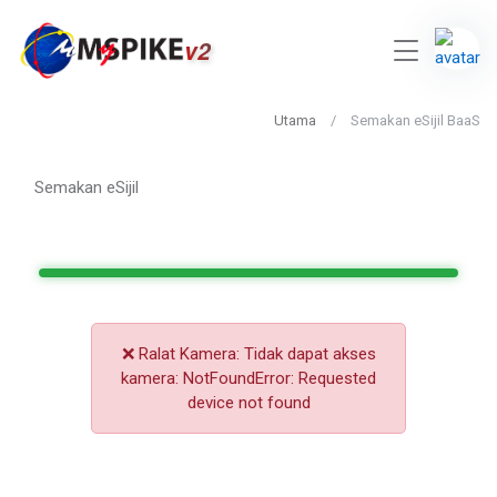
v2
Utama
Semakan eSijil BaaS
Semakan eSijil
❌ Ralat Kamera: Tidak dapat akses
kamera: NotFoundError: Requested
device not found